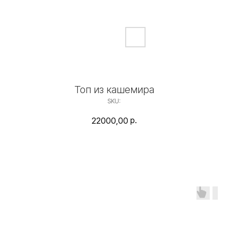
Топ из кашемира
SKU:
р.
22000,00
Лаконичный топ с всесезонным тактильно приятным составом - 50%
шелк, 50% кашемир.
Легкий невесомый, умещается в самую маленькую сумку,
универсален для любых образов и, благодаря составу, впишется
даже в летний гардероб.